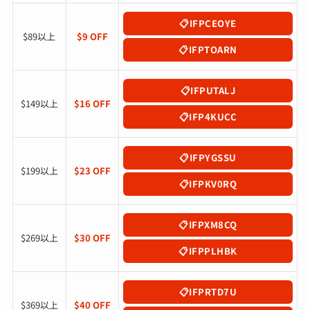
IFPCEOYE
$89以上
$9 OFF
IFPTOARN
IFPUTALJ
$149以上
$16 OFF
IFP4KUCC
IFPYGSSU
$199以上
$23 OFF
IFPKV0RQ
IFPXM8CQ
$269以上
$30 OFF
IFPPLHBK
IFPRTD7U
$369以上
$40 OFF