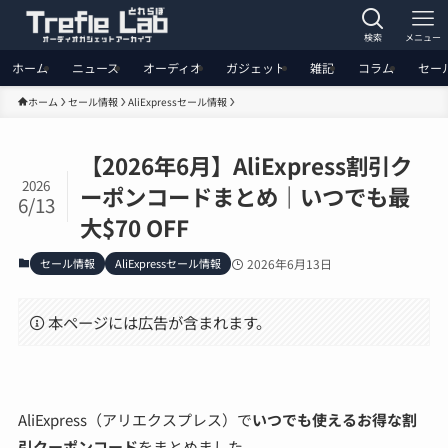
検索
メニュー
ホーム
ニュース
オーディオ
ガジェット
雑記
コラム
セー
ホーム
セール情報
AliExpressセール情報
【2026年6月】AliExpress割引ク
2026
ーポンコードまとめ｜いつでも最
6/13
大$70 OFF
セール情報
AliExpressセール情報
2026年6月13日
本ページには広告が含まれます。
AliExpress（アリエクスプレス）で
いつでも使えるお得な割
引クーポンコード
をまとめました。