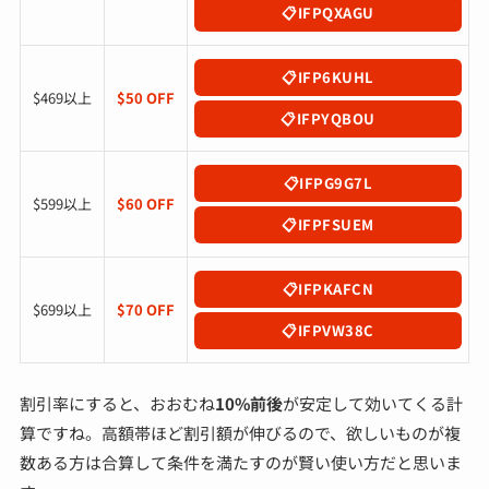
IFPQXAGU
IFP6KUHL
$469以上
$50 OFF
IFPYQBOU
IFPG9G7L
$599以上
$60 OFF
IFPFSUEM
IFPKAFCN
$699以上
$70 OFF
IFPVW38C
割引率にすると、おおむね
10%前後
が安定して効いてくる計
算ですね。高額帯ほど割引額が伸びるので、欲しいものが複
数ある方は合算して条件を満たすのが賢い使い方だと思いま