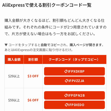
AliExpressで使える割引クーポンコード一覧
購入金額が大きくなるほど、割引額もどんどん大きくなる仕
組みです。それぞれの条件にコードが2つ用意されていますの
で、片方が使えない場合はもう一方をお試しください。
▼ コードをタップすると
自動でコピー
され、
購入ページが開きます
。
あとはAliExpressの注文画面に貼り付けるだけ。
購入金額
割引額
クーポンコード（タップでコピー）
IFPXDXBP
$29以上
$3 OFF
IFPVZZJA
IFPEPN2B
$59以上
$6 OFF
IFPDIEDO