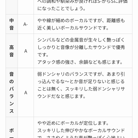
への調和や馴染みが良ければS-からSに評価
になったことでしょう。
中
やや線が細めのボーカルですが、距離感も
A-
音
近く美しいボーカルサウンドです。
シンバルなどの金属音が生々しく艶っぽく
高
しっかりと音像が分離したサウンドで優秀
A
音
です。
アタック感の強さ、余韻なども感じます。
音
弱ドンシャリのバランスですが、あまり引
の
っ込んでるな～とか音が足りないと感じる
バ
ことは無く、スッキリした弱ドンシャリサ
A
ラ
ウンドだなと感じます。
ン
ス
やや近めにボーカルが定位します。
ボ
スッキリした伸びやかなボーカルサウンド
ー
で、ささやくような声が艶っぽく心地よい