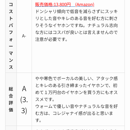
コ
販売価格:13,800円 (Amazon)
ス
ドンシャリ傾向で低音を減らさずにスッキ
ト
リとした音やキレのある音を好む方に刺さ
パ
りそうなイヤホンですね。
ナチュラル志向
フ
な方にはコスパが良いとは言えませんので
A-
ォ
注意が必要です。
ー
マ
ン
ス
やや寒色でボーカルの美しい、アタック感
とキレのある引き締まったイヤホンで、初
A
総
めて１万円台のイヤホンを買う方にもオス
合
(3.
スメです。
評
ウォームで優しい音やナチュラルな音を好
3)
価
む方は、コレジャナイ感が出ると思いま
す。