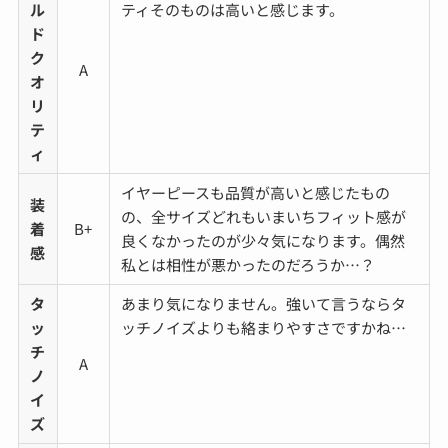
ル
ティそのものは高いと感じます。
ド
ク
A
オ
リ
テ
ィ
イヤーピースも品質が高いと感じたもの
装
の、全サイズどれもいまいちフィット感が
着
B+
良くなかったのが少々気になります。偶然
感
私とは相性が悪かったのだろうか…？
タ
あまり気になりません。強いて言うならタ
ッ
ッチノイズよりも絡まりやすさですかね…
チ
A
ノ
イ
ズ