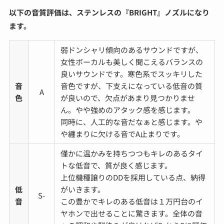
以下の音質評価は、ステンレスの『BRIGHT』ノズルになり
ます。
弱ドンシャリ傾向のあるサウンドですが、
女性ボーカルも美しく聞こえるバランスの
良いサウンドです。寒色系でスッキリした
音
音色ですが、下支えになっている低音の質
A
色
が良いので、欠点があまり見つかりませ
ん。やや強めのアタック感を感じます。
同時に、人工的な音だなぁと感じます。や
や纏まりに欠ける音でA止まりです。
僅かに温かみを持ちつつもキレのあるタイ
トな低音で、質が良く感じます。
上位機種譲りのDDを採用している点、納得
低
がいきます。
S-
音
この豊かでキレのある低音は１万円台のイ
ヤホンで出せることに驚きます。全体の音