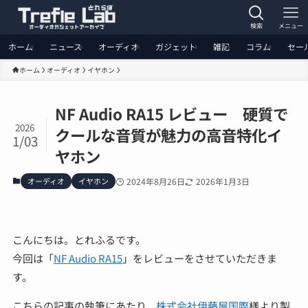
検索
メニュー
ホーム
ニュース
オーディオ
ガジェット
雑記
コラム
セー
ホーム
オーディオ
イヤホン
NF Audio RA15 レビュー 硬質で
2026
クールな音質が魅力の高音特化イ
1/03
ヤホン
オーディオ
イヤホン
2024年8月26日
2026年1月3日
こんにちは。とれふるです。
今回は「
NF Audio RA15
」をレビューをさせていただきま
す。
こちらの記事の執筆にあたり、
株式会社伊藤屋国際
様より製