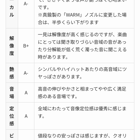
A-
カ
です。
ル
※真鍮製の「WARM」ノズルに変更した場
合は、半歩くらい下がります
一見は解像度が高く感じるのですが、楽曲
解
にとっては聞き取りづらい音域の音があっ
像
B+
たり分解能が低く荒く濁った音に聞こえる
度
時があります。
艶
シンバルやハイハットあたりの高音域にツ
A-
感
ヤっぽさがあります。
音
高音の伸びやかさと相まってやや広く満足
A
場
感のある音場です。
定
全域にわたって音像定位感は優秀に感じま
位
A
す。
感
ビ
値段なりの安っぽさは感じますが、クオリ