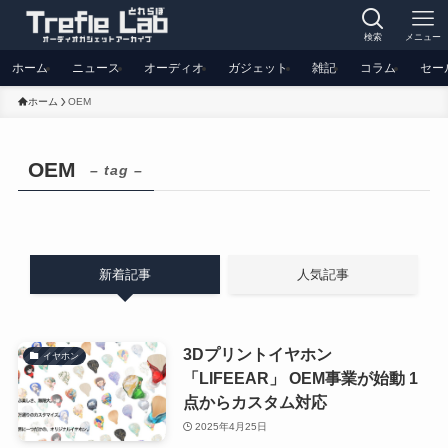
検索
メニュー
ホーム
ニュース
オーディオ
ガジェット
雑記
コラム
セー
ホーム
OEM
OEM
– tag –
新着記事
人気記事
3Dプリントイヤホン
イヤホン
「LIFEEAR」 OEM事業が始動 1
点からカスタム対応
2025年4月25日