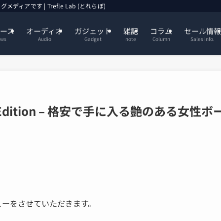
す | Trefle Lab (とれらぼ)
ース
オーディオ
ガジェット
雑記
コラム
セール情報
ws
Audio
Gadget
note
Column
Sales info.
udio Edition – 格安で手に入る艶のある女性
ューをさせていただきます。