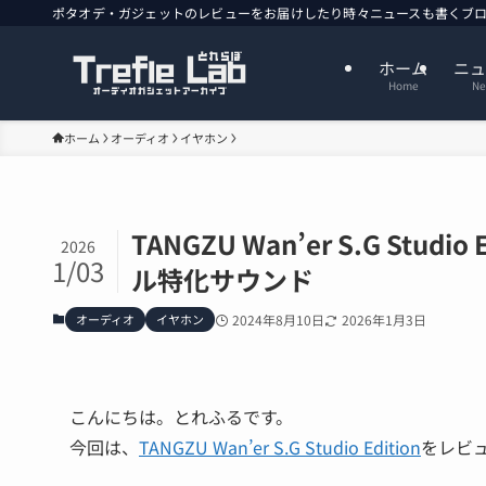
ポタオデ・ガジェットのレビューをお届けしたり時々ニュースも書くブログメディアで
ホーム
ニュ
Home
Ne
ホーム
オーディオ
イヤホン
TANGZU Wan’er S.G St
2026
1/03
ル特化サウンド
オーディオ
イヤホン
2024年8月10日
2026年1月3日
こんにちは。とれふるです。
今回は、
TANGZU Wan’er S.G Studio Edition
をレビ