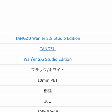
TANGZU Wan’er S.G Studio Edition
TANGZU
Wan’er S.G Studio Edition
ブラック/ホワイト
10mm PET
樹脂
16Ω
105dB/mW