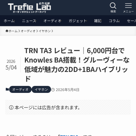
検索
メニュー
ホーム
ニュース
オーディオ
ガジェット
雑記
コラム
セー
ホーム
オーディオ
イヤホン
TRN TA3 レビュー｜6,000円台で
Knowles BA搭載！グルーヴィーな
2026
5/04
低域が魅力の2DD+1BAハイブリッ
ド
オーディオ
イヤホン
2026年5月4日
本ページには広告が含まれます。