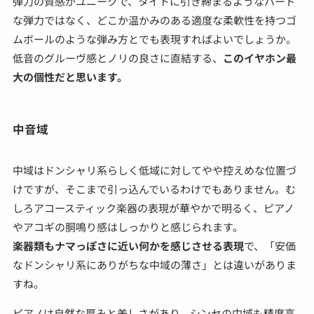
弾力の質感がユニークで、タイトに引き締まるようなハード
な弾力ではなく、どこか温かみのある適度な柔軟性を持つゴ
ムボールのような弾み方とでも表現すればよいでしょうか。
低音のグルーヴ感とノリの良さに直結する、
このイヤホン最
大の個性だと思います。
中音域
中域はドンシャリ系らしく低域に対してやや控えめな位置づ
けですが、そこまで引っ込んでいるわけでもありません。む
しろアコースティック楽器の表現が華やかで明るく、ピアノ
やアコギの胴鳴り感はしっかりと感じられます。
楽器類もナマっぽさに近い何かを感じさせる表現
で、「安価
なドンシャリ系にありがちな中域の薄さ」とは違いがありま
すね。
ピアノは自然な厚みと美しさがあり、シンセの中域も精度高