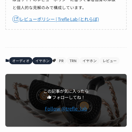
と個人的な見解のみで構成しています。
レビューポリシー | Trefle Lab (とれらぼ)
オーディオ
イヤホン
PR
TRN
イヤホン
レビュー
この記事が気に入ったら
フォローしてね！
Follow @trefle_lab