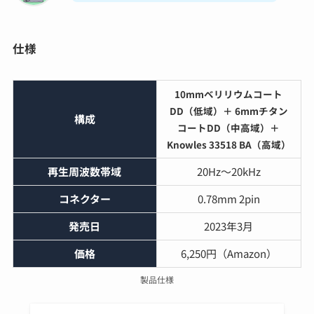
仕様
10mmベリリウムコート
DD（低域）＋ 6mmチタン
構成
コートDD（中高域）＋
Knowles 33518 BA（高域）
再生周波数帯域
20Hz〜20kHz
コネクター
0.78mm 2pin
発売日
2023年3月
価格
6,250円（Amazon）
製品仕様