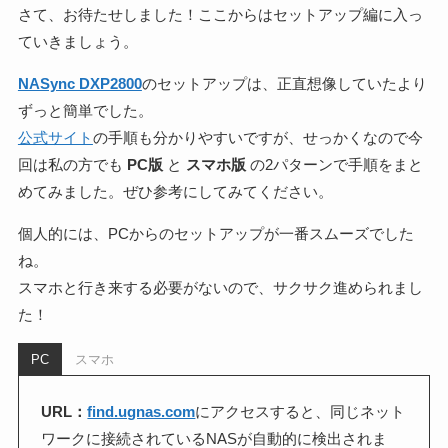
さて、お待たせしました！ここからはセットアップ編に入っ
ていきましょう。
NASync DXP2800
のセットアップは、正直想像していたより
ずっと簡単でした。
公式サイト
の手順も分かりやすいですが、せっかくなので今
回は私の方でも
PC版
と
スマホ版
の2パターンで手順をまと
めてみました。ぜひ参考にしてみてください。
個人的には、PCからのセットアップが一番スムーズでした
ね。
スマホと行き来する必要がないので、サクサク進められまし
た！
PC
スマホ
URL：
find.ugnas.com
にアクセスすると、同じネット
ワークに接続されているNASが自動的に検出されま