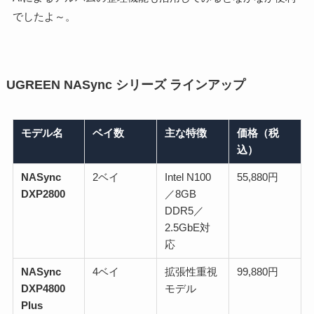
でしたよ～。
UGREEN NASync シリーズ ラインアップ
モデル名
ベイ数
主な特徴
価格（税
込）
NASync
2ベイ
Intel N100
55,880円
DXP2800
／8GB
DDR5／
2.5GbE対
応
NASync
4ベイ
拡張性重視
99,880円
DXP4800
モデル
Plus