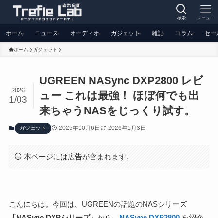
検索
メニュー
ホーム
ニュース
オーディオ
ガジェット
雑記
コラム
セー
ホーム
ガジェット
UGREEN NASync DXP2800 レビ
2026
ュー これは最強！ ほぼ何でも出
1/03
来ちゃうNASをじっくり試す。
2025年10月6日
2026年1月3日
ガジェット
本ページには広告が含まれます。
こんにちは。今回は、UGREENの話題のNASシリーズ
「NASync DXPシリーズ」
から、
NASync DXP2800
を紹介