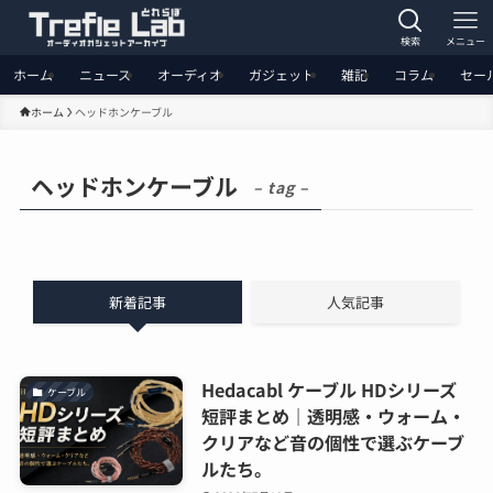
検索
メニュー
ホーム
ニュース
オーディオ
ガジェット
雑記
コラム
セー
ホーム
ヘッドホンケーブル
ヘッドホンケーブル
– tag –
新着記事
人気記事
Hedacabl ケーブル HDシリーズ
ケーブル
短評まとめ｜透明感・ウォーム・
クリアなど音の個性で選ぶケーブ
ルたち。