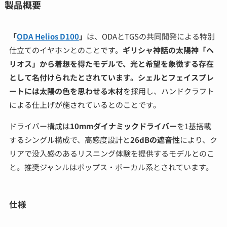
製品概要
「
ODA Helios D100
」
は、ODAとTGSの共同開発による特別
仕立てのイヤホンとのことです。
ギリシャ神話の太陽神「ヘ
リオス」から着想を得たモデルで、光と希望を象徴する存在
として名付けられたとされています。シェルとフェイスプレ
ートには太陽の色を思わせる木材
を採用し、ハンドクラフト
による仕上げが施されているとのことです。
ドライバー構成は
10mmダイナミックドライバー
を1基搭載
するシングル構成で、高感度設計と
26dBの遮音性
により、ク
リアで没入感のあるリスニング体験を提供するモデルとのこ
と。推奨ジャンルはポップス・ボーカル系とされています。
仕様