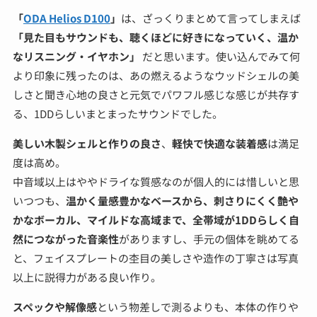
「
ODA Helios D100
」
は、ざっくりまとめて言ってしまえば
「見た目もサウンドも、聴くほどに好きになっていく、温か
なリスニング・イヤホン」
だと思います。使い込んでみて何
より印象に残ったのは、あの燃えるようなウッドシェルの美
しさと聞き心地の良さと元気でパワフル感じな感じが共存す
る、1DDらしいまとまったサウンドでした。
美しい木製シェルと作りの良さ
、
軽快で快適な装着感
は満足
度は高め。
中音域以上はややドライな質感なのが個人的には惜しいと思
いつつも、
温かく量感豊かなベースから、刺さりにくく艶や
かなボーカル、マイルドな高域まで、全帯域が1DDらしく自
然につながった音楽性
がありますし、手元の個体を眺めてる
と、フェイスプレートの杢目の美しさや造作の丁寧さは写真
以上に説得力がある良い作り。
スペックや解像感
という物差しで測るよりも、本体の作りや