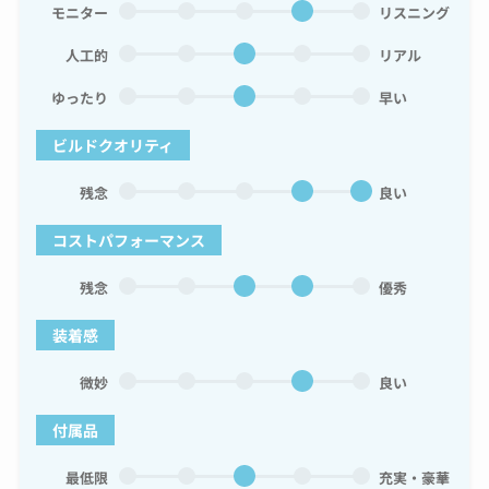
モニター
リスニング
人工的
リアル
ゆったり
早い
ビルドクオリティ
残念
良い
コストパフォーマンス
残念
優秀
装着感
微妙
良い
付属品
最低限
充実・豪華