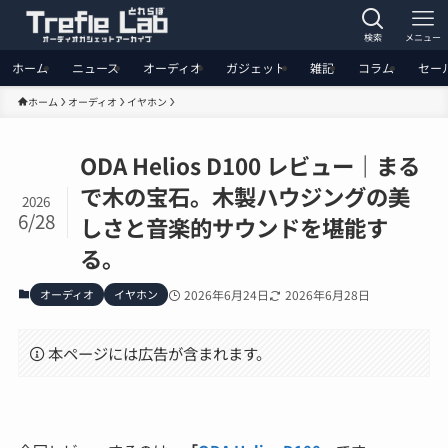
検索
メニュー
ホーム
ニュース
オーディオ
ガジェット
雑記
コラム
セー
ホーム
オーディオ
イヤホン
ODA Helios D100 レビュー｜まる
で木の宝石。木製ハウジングの美
2026
6/28
しさと音楽的サウンドを堪能す
る。
オーディオ
イヤホン
2026年6月24日
2026年6月28日
本ページには広告が含まれます。