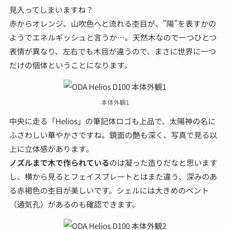
見入ってしまいますね？
赤からオレンジ、山吹色へと流れる杢目が、”陽”を表すかの
ようでエネルギッシュと言うか…。天然木なので一つひとつ
表情が異なり、左右でも木目が違うので、まさに世界に一つ
だけの個体ということになります。
本体外観1
中央に走る「Helios」の筆記体ロゴも上品で、太陽神の名に
ふさわしい華やかさですね。鏡面の艶も深く、写真で見る以
上に立体感があります。
ノズルまで木で作られている
のは凝った造りだなと思います
し、横から見るとフェイスプレートとはまた違う、深みのあ
る赤褐色の杢目が美しいです。シェルには大きめのベント
（通気孔）があるのも確認できます。