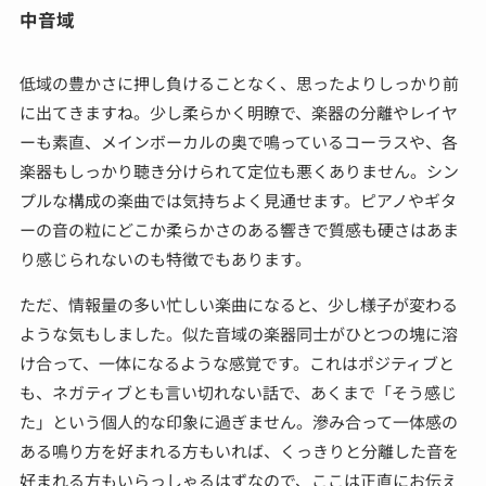
中音域
低域の豊かさに押し負けることなく、思ったよりしっかり前
に出てきますね。少し柔らかく明瞭で、楽器の分離やレイヤ
ーも素直、メインボーカルの奥で鳴っているコーラスや、各
楽器もしっかり聴き分けられて定位も悪くありません。シン
プルな構成の楽曲では気持ちよく見通せます。ピアノやギタ
ーの音の粒にどこか柔らかさのある響きで質感も硬さはあま
り感じられないのも特徴でもあります。
ただ、情報量の多い忙しい楽曲になると、少し様子が変わる
ような気もしました。似た音域の楽器同士がひとつの塊に溶
け合って、一体になるような感覚です。これはポジティブと
も、ネガティブとも言い切れない話で、あくまで「そう感じ
た」という個人的な印象に過ぎません。滲み合って一体感の
ある鳴り方を好まれる方もいれば、くっきりと分離した音を
好まれる方もいらっしゃるはずなので、ここは正直にお伝え