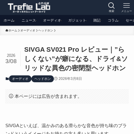
検索
メニュー
ホーム
ニュース
オーディオ
ガジェット
雑記
コラム
セー
ホーム
オーディオ
ヘッドホン
SIVGA SV021 Pro レビュー｜”ら
2026
しくない”が癖になる、ドライ&ソ
3/08
リッドな異色の密閉型ヘッドホン
2026年3月8日
オーディオ
ヘッドホン
本ページには広告が含まれます。
SIVGAといえば、温かみのある滑らかな音色が持ち味のブラ
ンドというイメージをお持ちの方も多いと思います。