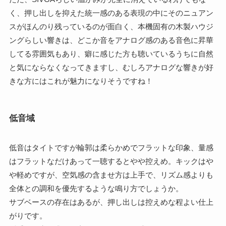
く、押し出しを抑えた統一感のある表現の中にそのニュアン
スがほんのり残っているのが面白く、本機固有の木製ハウジ
ングらしい響きは、どこか音をアナログ感のある音色に昇華
してる雰囲気もあり、癖に感じた方も聴いているうちに自然
と気にならなくなってきますし、むしろアナログな響きが好
きな方にはこれが魅力になりそうですね！
低音域
低音はタイトですが輪郭は柔らかめでフラットな印象、量感
はフラットなだけあって一聴するとやや控えめ。キックはや
や軽めですが、空気感の含ませ方は上手で、リズム感よりも
全体との調和を優先するような鳴り方でしょうか。
サブベースの存在はあるが、押し出しは控えめな程よい仕上
がりです。