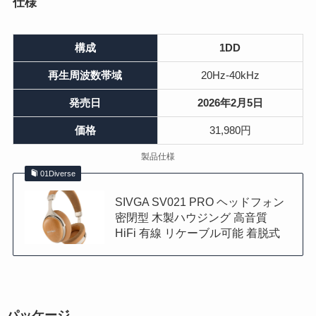
仕様
構成
1DD
再生周波数帯域
20Hz-40kHz
発売日
2026年2月5日
価格
31,980円
製品仕様
01Diverse
SIVGA SV021 PRO ヘッドフォン
密閉型 木製ハウジング 高音質
HiFi 有線 リケーブル可能 着脱式
パッケージ