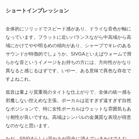
ショートインプレッション
全体的にソリッドでスピード感があり、ドライな音色が軸に
なっています。フラットに近いバランスながら中高域から高
域にかけてやや明るめの傾向があり、シャープでキレのある
サウンドが特徴的でしょうか。SIVGAといえばウォームで滑
らかな音というイメージをお持ちの方には、方向性がかなり
異なると感じるはずです。いやー、ある意味で異色な存在で
すよねこれ。
低音は量より質重視のタイトな仕上がりで、全体の統一感を
邪魔しない控えめな主張。ボーカルは近すぎず遠すぎず自然
なポジションで、特に女性ボーカルはウェットな雰囲気もあ
り相性が良いですね。高域はシンバルの金属質な表現が得意
なのかなと思います。
ただ、SIVGAらしい温かみが完全に消えているわけでもな