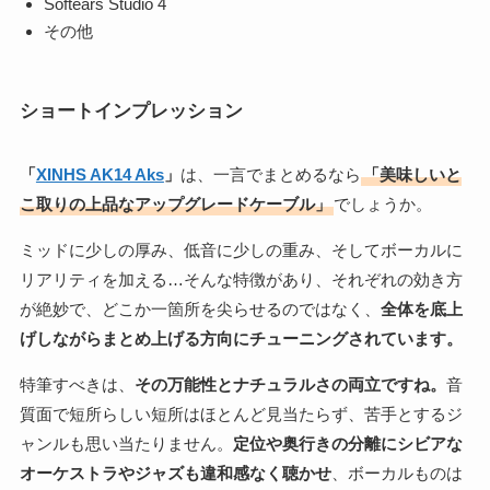
Softears Studio 4
その他
ショートインプレッション
「
XINHS AK14 Aks
」
は、一言でまとめるなら
「美味しいと
こ取りの上品なアップグレードケーブル」
でしょうか。
ミッドに少しの厚み、低音に少しの重み、そしてボーカルに
リアリティを加える…そんな特徴があり、それぞれの効き方
が絶妙で、どこか一箇所を尖らせるのではなく、
全体を底上
げしながらまとめ上げる方向にチューニングされています。
特筆すべきは、
その万能性とナチュラルさの両立ですね。
音
質面で短所らしい短所はほとんど見当たらず、苦手とするジ
ャンルも思い当たりません。
定位や奥行きの分離にシビアな
オーケストラやジャズも違和感なく聴かせ
、ボーカルものは