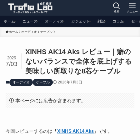
検索
メニュー
ホーム
ニュース
オーディオ
ガジェット
雑記
コラム
セー
ホーム
オーディオ
ケーブル
XINHS AK14 Aks レビュー｜癖の
2026
ないバランスで全体を底上げする
7/03
美味しい所取りな8芯ケーブル
2026年7月3日
オーディオ
ケーブル
本ページには広告が含まれます。
今回レビューするのは
「
XINHS AK14 Aks
」
です。