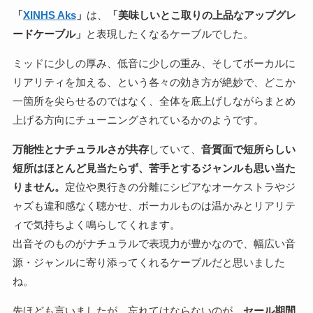
「
XINHS Aks
」
は、
「美味しいとこ取りの上品なアップグレ
ードケーブル」
と表現したくなるケーブルでした。
ミッドに少しの厚み、低音に少しの重み、そしてボーカルに
リアリティを加える、という各々の効き方が絶妙で、どこか
一箇所を尖らせるのではなく、全体を底上げしながらまとめ
上げる方向にチューニングされているかのようです。
万能性とナチュラルさが共存
していて、
音質面で短所らしい
短所はほとんど見当たらず、苦手とするジャンルも思い当た
りません。
定位や奥行きの分離にシビアなオーケストラやジ
ャズも違和感なく聴かせ、ボーカルものは温かみとリアリテ
ィで気持ちよく鳴らしてくれます。
出音そのものがナチュラルで表現力が豊かなので、幅広い音
源・ジャンルに寄り添ってくれるケーブルだと思いました
ね。
先ほども言いましたが、忘れてはならないのが、
セール期間