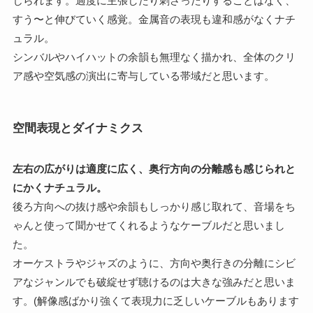
じられます。過度に主張したり刺さったりすることはなく、
すう〜と伸びていく感覚。金属音の表現も違和感がなくナチ
ュラル。
シンバルやハイハットの余韻も無理なく描かれ、全体のクリ
ア感や空気感の演出に寄与している帯域だと思います。
空間表現とダイナミクス
左右の広がりは適度に広く、奥行方向の分離感も感じられと
にかくナチュラル。
後ろ方向への抜け感や余韻もしっかり感じ取れて、音場をち
ゃんと使って聞かせてくれるようなケーブルだと思いまし
た。
オーケストラやジャズのように、方向や奥行きの分離にシビ
アなジャンルでも破綻せず聴けるのは大きな強みだと思いま
す。(解像感ばかり強くて表現力に乏しいケーブルもあります