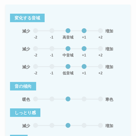
変化する音域
減少
増加
-2
-1
高音域
+1
+2
減少
増加
-2
-1
中音域
+1
+2
減少
増加
-2
-1
低音域
+1
+2
音の傾向
暖色
寒色
しっとり感
減少
増加